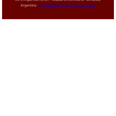
Argentina ·
jornadasdefinanzas@eco.uncor.edu