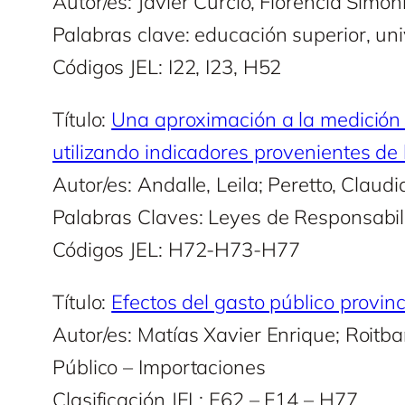
Autor/es: Javier Curcio, Florencia Simon
Palabras clave: educación superior, un
Códigos JEL: I22, I23, H52
Título:
Una aproximación a la medición 
utilizando indicadores provenientes de 
Autor/es: Andalle, Leila; Peretto, Claud
Palabras Claves: Leyes de Responsabili
Códigos JEL: H72-H73-H77
Título:
Efectos del gasto público provinc
Autor/es: Matías Xavier Enrique; Roitb
Público – Importaciones
Clasificación JEL: E62 – F14 – H77