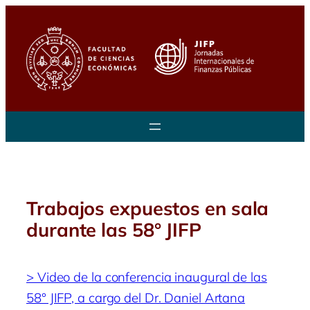
Saltar
al
contenido
Trabajos expuestos en sala
durante las 58° JIFP
> Video de la conferencia inaugural de las
58° JIFP, a cargo del Dr. Daniel Artana